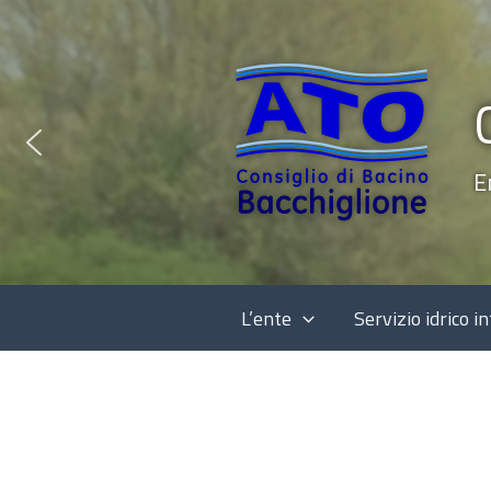
Vai
al
contenuto
E
L’ente
Servizio idrico i