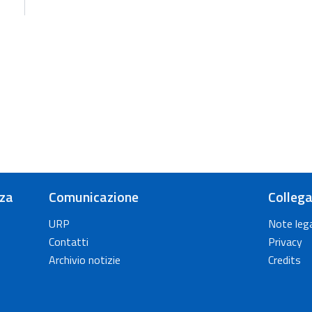
nza
Comunicazione
Collega
URP
Note lega
Contatti
Privacy
Archivio notizie
Credits