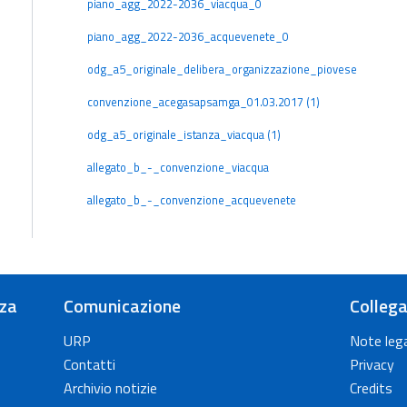
piano_agg_2022-2036_viacqua_0
piano_agg_2022-2036_acquevenete_0
odg_a5_originale_delibera_organizzazione_piovese
convenzione_acegasapsamga_01.03.2017 (1)
odg_a5_originale_istanza_viacqua (1)
allegato_b_-_convenzione_viacqua
allegato_b_-_convenzione_acquevenete
nza
Comunicazione
Collega
URP
Note lega
Contatti
Privacy
Archivio notizie
Credits