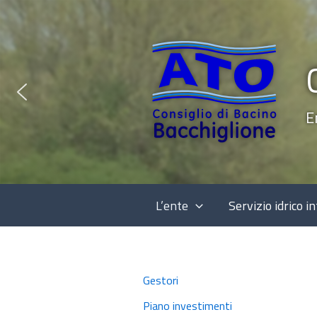
Vai
al
contenuto
E
L’ente
Servizio idrico i
Gestori
Piano investimenti