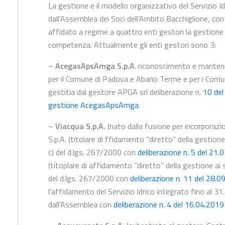
La gestione e il modello organizzativo del Servizio I
dall’Assemblea dei Soci dell’Ambito Bacchiglione, con
affidato a regime a quattro enti gestori la gestione de
competenza. Attualmente gli enti gestori sono 3:
–
AcegasApsAmga S.p.A
. riconoscimento e manteni
per il Comune di Padova e Abano Terme e per i Com
gestitia dal gestore APGA srl deliberazione n.
10 del
gestione AcegasApsAmga
–
Viacqua S.p.A.
(nato dalla fusione per incorporazio
S.p.A. (titolare di ffidamento “diretto” della gestione
c) del d.lgs. 267/2000 con
deliberazione n. 5 del 21.
(titoplare di affidamento “diretto” della gestione ai 
del d.lgs. 267/2000 con
deliberazione n. 11 del 28.0
l’affidamento del Servizio Idrico integrato fino al
dall’Assemblea con
deliberazione n. 4 del 16.04.2019