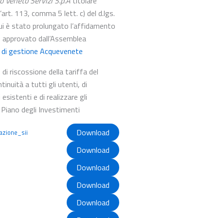
o Veneto Servizi S.p.A
titolare
’art. 113, comma 5 lett. c) del d.lgs.
cui è stato prolungato l’affidamento
me approvato dall’Assemblea
 di gestione Acquevenete
di riscossione della tariffa del
tinuità a tutti gli utenti, di
esistenti e di realizzare gli
 Piano degli Investimenti
Download
azione_sii
Download
Download
Download
Download