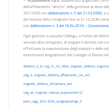
–
Acquevenete S.p.A.
(subentrato al gestore
Centr
dell’affidamento “diretto” della gestione ai sensi dell
267/2000 con
deliberazione n. 5 del 21.03.2006
, a 
del Servizio Idrico integrato fino al 31.12.2036 co
con
deliberazione n. 3 del 16.04.2019
–
Convenzione
Ogni gestore si assume l’obbligo, a fronte del diritto 
servizio idrico integrato, di erogare il servizio con con
effettuare la manutenzione degli impianti e delle reti 
investimenti programmati dal Consiglio di Bacino nel
delibera_3_di_reg_21_03_2006_originale_delibera_organizz
odg_6_originale_delibera_affidamento_cvs_avs
originale_delibera_disciplinare_aim
odg_a4_originale_istanza_acquevenete (2)
piano_agg_2022-2030_acegasapsamga_0