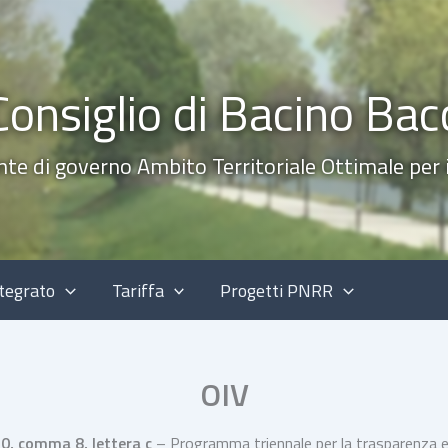
Consiglio di Bacino Bac
nte di governo Ambito Territoriale Ottimale per il
ntegrato
Tariffa
Progetti PNRR
OIV
10, comma 8, lettera c
– Programma triennale per la trasparenza e 