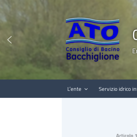
Vai
al
contenuto
E
L’ente
Servizio idrico i
Articolo 